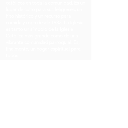
católicos en toda la comunidad. Es un
lugar de culto para sus feligreses, un
hito histórico y un recurso para
comida y ropa desde 1983. La Iglesia
es tanto un símbolo de la Iglesia
Católica más grande como de una
vibrante comunidad parroquial. Es,
finalmente, un hogar espiritual para
todos.
About the Archdiocese
Sobre la Arquidiócesis
The Archdiocese of Saint Paul and
Minneapolis serves a 12-county
area, containing over 200 parishes
with approximately 825,000