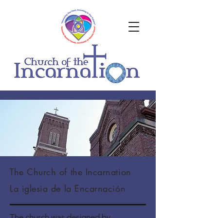
The Church of the Incarnation
La iglesia de la Encarnación
The church was designed by