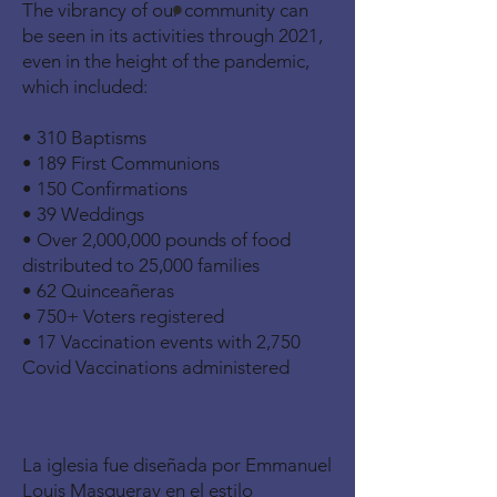
•
The vibrancy of our community can
be seen in its activities through 2021,
even in the height of the pandemic,
which included
:
• 310 Baptisms
• 189 First Communions
• 150 Confirmations
• 39 Weddings
• Over 2,000,000 pounds of food
distributed to 25,000 families
• 62 Quinceañeras
• 750+ Voters registered
• 17 Vaccination events with 2,750
Covid Vaccinations administered
La iglesia fue diseñada por Emmanuel
Louis Masqueray en el estilo