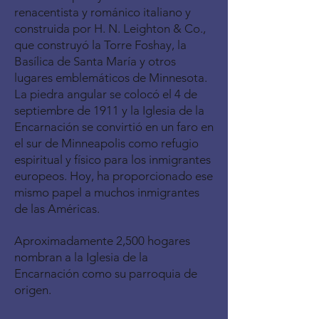
renacentista y románico italiano y
construida por H. N. Leighton & Co.,
que construyó la Torre Foshay, la
Basílica de Santa María y otros
lugares emblemáticos de Minnesota.
La piedra angular se colocó el 4 de
septiembre de 1911 y la Iglesia de la
Encarnación se convirtió en un faro en
el sur de Minneapolis como refugio
espiritual y físico para los inmigrantes
europeos. Hoy, ha proporcionado ese
mismo papel a muchos inmigrantes
de las Américas.
Aproximadamente 2,500 hogares
nombran a la Iglesia de la
Encarnación como su parroquia de
origen.