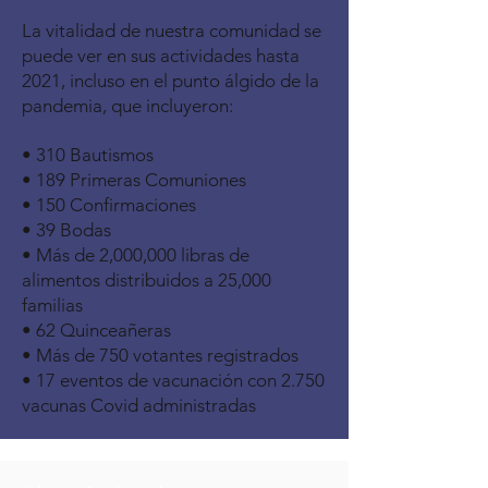
La vitalidad de nuestra comunidad se
puede ver en sus actividades hasta
2021, incluso en el punto álgido de la
pandemia, que incluyeron: ​
• 310 Bautismos
• 189 Primeras Comuniones
• 150 Confirmaciones
• 39 Bodas
• Más de 2,000,000 libras de
alimentos distribuidos a 25,000
familias
• 62 Quinceañeras
• Más de 750 votantes registrados
• 17 eventos de vacunación con 2.750
vacunas Covid administradas