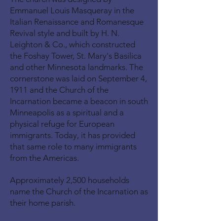
Emmanuel Louis Masqueray in the
Italian Renaissance and Romanesque
Revival style and built by H. N.
Leighton & Co., which constructed
the Foshay Tower, St. Mary's Basilica
and other Minnesota landmarks. The
cornerstone was laid on September 4,
1911 and the Church of the
Incarnation became a beacon in south
Minneapolis as a spiritual and a
physical refuge for European
immigrants. Today, it has provided
that same role to many immigrants
from the Americas.
Approximately 2,500 households
name the Church of the Incarnation as
their home parish.